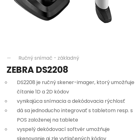
Ručný snímač - základný
ZEBRA DS2208
DS2208 je ručný skener-imager, ktorý umožňuje
čítanie 1D a 2D kódov
vynikajúca snímacia a dekódovacia rýchlosť
dá sa jednoducho integrovať s tabletom resp. s
POS založenej na tablete
vyspelý dekódovací softvér umožňuje
skenovanie aj zle vytlačených kódov