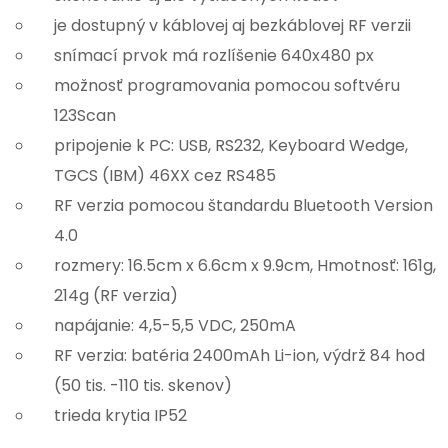
je dostupný v káblovej aj bezkáblovej RF verzii
snímací prvok má rozlíšenie 640x480 px
možnosť programovania pomocou softvéru
123Scan
pripojenie k PC: USB, RS232, Keyboard Wedge,
TGCS (IBM) 46XX cez RS485
RF verzia pomocou štandardu Bluetooth Version
4.0
rozmery: 16.5cm x 6.6cm x 9.9cm, Hmotnosť: 161g,
214g (RF verzia)
napájanie: 4,5-5,5 VDC, 250mA
RF verzia: batéria 2400mAh Li-ion, výdrž 84 hod
(50 tis. -110 tis. skenov)
trieda krytia IP52