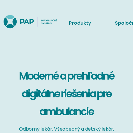
Produkty
Spoloč
Moderné a prehľadné
digitálne riešenia pre
ambulancie
Odborný lekár, Všeobecný a detský lekár,