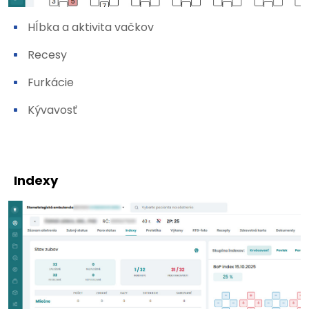
Hĺbka a aktivita vačkov
Recesy
Furkácie
Kývavosť
Indexy