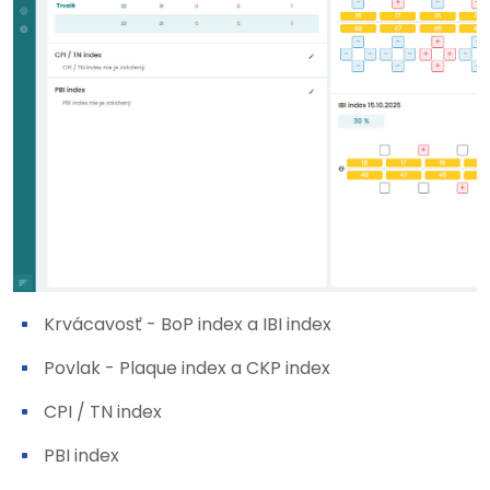
Krvácavosť - BoP index a IBI index
Povlak - Plaque index a CKP index
CPI / TN index
PBI index