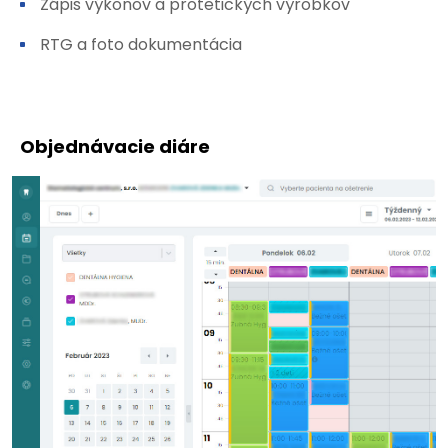
Zápis výkonov a protetických výrobkov
RTG a foto dokumentácia
Objednávacie diáre