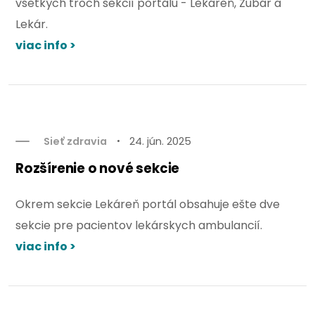
všetkých troch sekcií portálu - Lekáreň, Zubár a
Lekár.
viac info >
Sieť zdravia
24. jún. 2025
Rozšírenie o nové sekcie
Okrem sekcie Lekáreň portál obsahuje ešte dve
sekcie pre pacientov lekárskych ambulancií.
viac info >