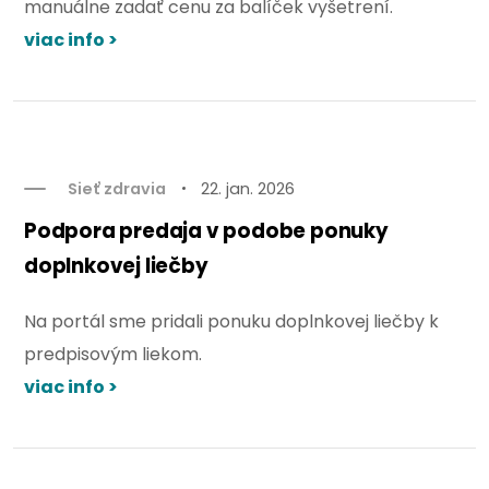
manuálne zadať cenu za balíček vyšetrení.
viac info >
Sieť zdravia
22. jan. 2026
Podpora predaja v podobe ponuky
doplnkovej liečby
Na portál sme pridali ponuku doplnkovej liečby k
predpisovým liekom.
viac info >