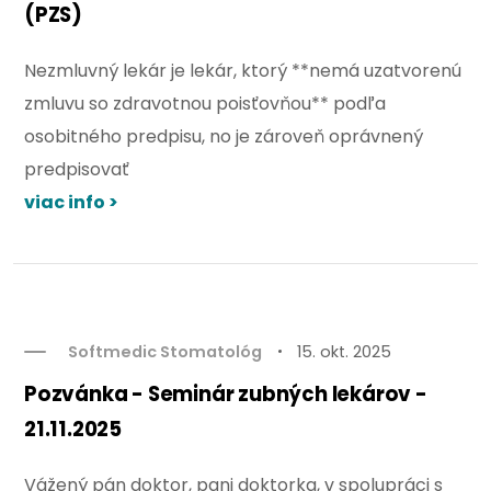
(PZS)
Nezmluvný lekár je lekár, ktorý **nemá uzatvorenú
zmluvu so zdravotnou poisťovňou** podľa
osobitného predpisu, no je zároveň oprávnený
predpisovať
viac info >
Softmedic Stomatológ
15. okt. 2025
Pozvánka - Seminár zubných lekárov -
21.11.2025
Vážený pán doktor, pani doktorka, v spolupráci s